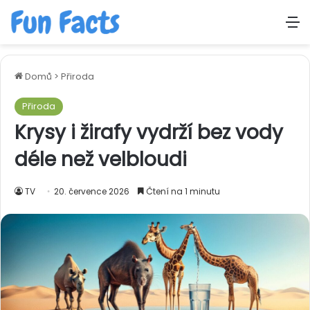
M
Domů
>
Přiroda
Přiroda
Krysy i žirafy vydrží bez vody
déle než velbloudi
TV
20. července 2026
Čtení na 1 minutu