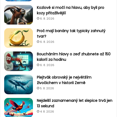
n
ý
Kozlové si močí na hlavu, aby byli pro
m
kozy přitažlivější
i
6. 8. 2026
k
ř
Proč mají banány tak typicky zahnutý
í
tvar?
d
6. 8. 2026
l
y
Boucháním hlavy o zeď zhubnete až 150
l
kalorií za hodinu
é
6. 8. 2026
t
a
Plejtvák obrovský je největším
t
živočichem v historii Země
5. 8. 2026
Nejdelší zaznamenaný let slepice trvá jen
13 sekund
4. 8. 2026