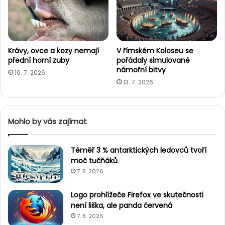
n
u
,
b
y
Krávy, ovce a kozy nemají
V římském Koloseu se
c
přední horní zuby
pořádaly simulované
h
námořní bitvy
10. 7. 2026
o
13. 7. 2026
m
m
o
Mohlo by vás zajímat
h
l
i
Téměř 3 % antarktických ledovců tvoří
s
moč tučňáků
n
7. 8. 2026
a
s
Logo prohlížeče Firefox ve skutečnosti
a
není liška, ale panda červená
z
e
7. 8. 2026