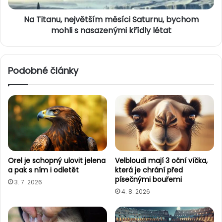
n
,
ý
Na Titanu, největším měsíci Saturnu, bychom
n
v
e
mohli s nasazenými křídly létat
e
j
v
v
e
ě
Podobné články
s
t
m
š
í
í
r
m
u
m
?
ě
s
í
c
Orel je schopný ulovit jelena
Velbloudi mají 3 oční víčka,
i
a pak s ním i odletět
která je chrání před
S
písečnými bouřemi
3. 7. 2026
a
4. 8. 2026
t
u
r