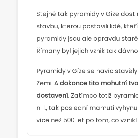
Stejně tak pyramidy v Gíze dos
stavbu, kterou postavili lidé, kteř
pyramidy jsou ale opravdu staré
Římany byl jejich vznik tak dávno
Pyramidy v Gíze se navíc stavěly
Zemi. A
dokonce tito mohutní tvoro
dostavení
. Zatímco totiž pyrami
n. l., tak poslední mamuti vyhynul
více než 500 let po tom, co vznikl 