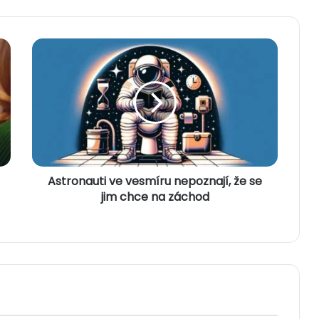
A
s
t
r
o
n
a
u
t
Astronauti ve vesmíru nepoznají, že se
i
v
jim chce na záchod
e
v
e
s
m
í
r
u