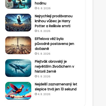
hodinu
6. 8. 2026
Nejrychleji prodávanou
knihou vůbec je Harry
Potter a Relikvie smrti
5. 8. 2026
Eiffelova věž byla
původně postavena jen
dočasně
5. 8. 2026
Plejtvák obrovský je
největším živočichem v
historii Země
5. 8. 2026
Nejdelší zaznamenaný let
slepice trvá jen 13 sekund
4. 8. 2026