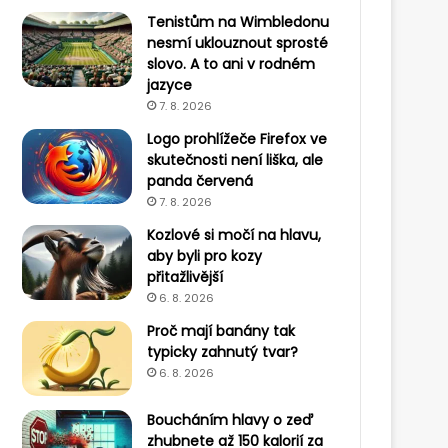
Tenistům na Wimbledonu
nesmí uklouznout sprosté
slovo. A to ani v rodném
jazyce
7. 8. 2026
Logo prohlížeče Firefox ve
skutečnosti není liška, ale
panda červená
7. 8. 2026
Kozlové si močí na hlavu,
aby byli pro kozy
přitažlivější
6. 8. 2026
Proč mají banány tak
typicky zahnutý tvar?
6. 8. 2026
Boucháním hlavy o zeď
zhubnete až 150 kalorií za