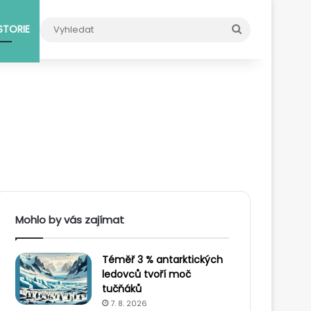
Vyhledat
STORIE
Mohlo by vás zajímat
Téměř 3 % antarktických
ledovců tvoří moč
tučňáků
7. 8. 2026