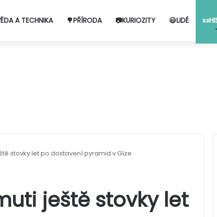
VĚDA A TECHNIKA
🌳PŘÍRODA
📷KURIOZITY
😃LIDÉ
📜HI
eště stovky let po dostavení pyramid v Gíze
uti ještě stovky let