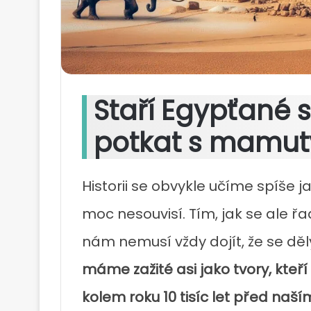
Staří Egypťané s
potkat s mamut
Historii se obvykle učíme spíše j
moc nesouvisí. Tím, jak se ale ř
nám nemusí vždy dojít, že se dě
máme zažité asi jako tvory, kteří 
kolem roku 10 tisíc let před naš