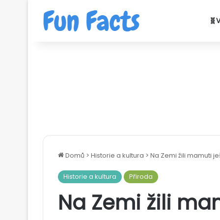
🧬
Domů
>
Historie a kultura
>
Na Zemi žili mamuti j
Historie a kultura
Přiroda
Na Zemi žili mam