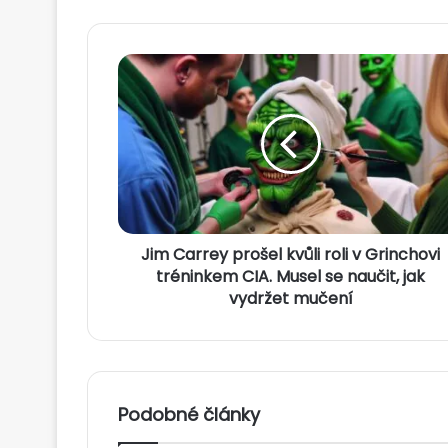
J
i
m
C
a
r
r
e
y
Jim Carrey prošel kvůli roli v Grinchovi
p
r
tréninkem CIA. Musel se naučit, jak
o
vydržet mučení
š
e
l
k
v
Podobné články
ů
l