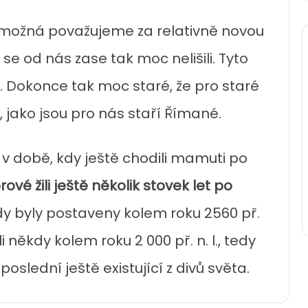
t možná považujeme za relativně novou
í se od nás zase tak moc nelišili. Tyto
. Dokonce tak moc staré, že pro staré
, jako jsou pro nás staří Římané.
 v době, kdy ještě chodili mamuti po
vé žili ještě několik stovek let po
dy byly postaveny kolem roku 2560 př.
i někdy kolem roku 2 000 př. n. l., tedy
poslední ještě existující z divů světa.