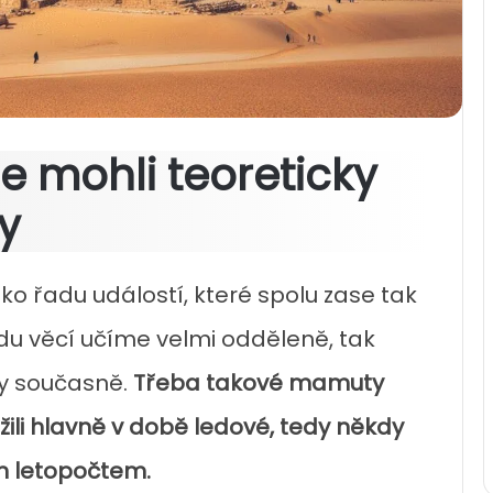
e mohli teoreticky
y
ako řadu událostí, které spolu zase tak
adu věcí učíme velmi odděleně, tak
ly současně.
Třeba takové mamuty
žili hlavně v
době ledové
, tedy někdy
ím letopočtem.